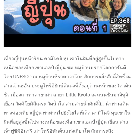
เที่ยวญี่ปุ่นหน้าร้อน คามิโคจิ หุบเขาในฝันที่อยู่สูงขึ้นไปทาง
เหนือของเทือกเขาแอลป์ ญี่ปุ่น ชม หมู่บ้านมรดกโลกการันตี
โดย UNESCO ณ หมู่บ้านชิราคาวาโกะ สักการะสิ่งศักดิ์สิทธิ์ ณ
ศาลเจ้าเฮอัน ประตูโทริอิยักษ์สีแดงที่ตั้งอยู่ด้านหน้าของวัด เดิน
ชิว เมืองเก่าทาคายาม่า ฉายา Little Kyoto ณ ถนนซันมาจิซูจิ
เยือน วัดคิโยมิสึเดระ วัดน้ำใส สามสายน้ำศักดิ์สิ… นำท่านเดิน
ทางท่องเที่ยวญี่ปุ่น พาท่านไปยังไฮไลท์เด็ด คามิโคจิ หุบเขาใน
ฝันที่อยู่สูงขึ้นไปทางเหนือของเทือกเขาแอลป์ ญี่ปุ่น เยือน ศาล
เจ้าฟูชิมิอินาริ เสาโทริอิพันต้นแห่งเกียวโต สักการะสิ่ง