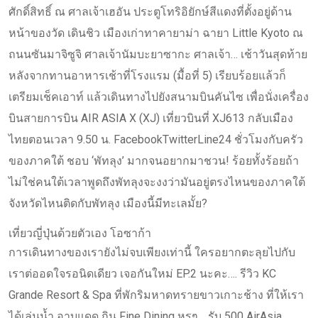
ศักดิ์สิทธิ์ ณ ศาลเจ้าเฮอัน ประตูโทริอิยักษ์สีแดงที่ตั้งอยู่ด้าน
หน้าของวัด เดินชิว เมืองเก่าทาคายาม่า ฉายา Little Kyoto ณ
ถนนซันมาจิซูจิ ศาลเจ้านัมบะยาซากะ ศาลเจ้า… เช้าวันสุดท้าย
หลังจากทานอาหารเช้าที่โรงแรม (มื้อที่ 5) เรียบร้อยแล้วก็
เตรียมเช็คเอาท์ แล้วเดินทางไปยังสนามบินคันไซ เพื่อนั่งเครื่อง
บินสายการบิน AIR ASIA X (XJ) เที่ยวบินที่ XJ613 กลับเมือง
ไทยตอนเวลา 9.50 น. FacebookTwitterLine24 ชั่วโมงกับครัว
ของภาคใต้ ชอบ ‘พัทลุง’ มากจนอยากมาชวน! ร้อยทั้งร้อยถ้า
ไม่ใช่คนใต้เวลาพูดถึงพัทลุงจะงงว่ามันอยู่ตรงไหนของภาคใต้
จังหวัดไหนติดกับพัทลุง เมืองนี้มีทะเลมั้ย?
เที่ยวญี่ปุ่นด้วยตัวเอง โอซาก้า
การเดินทางของเรายังไม่จบเพียงเท่านี้ ใครอยากตะลุยไปกับ
เราต่ออดใจรอนิดเดียว เจอกันใหม่ EP.2 นะคะ…. รีวิว KC
Grande Resort & Spa ที่พักริมหาดทรายขาวเกาะช้าง ที่ให้เรา
ได้เล่นน้ำ อาบแดด กิน Fine Dining หรูๆ… รับ 500 AirAsia