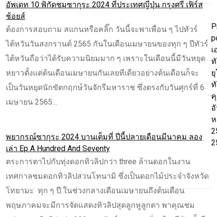
อัพเดท 10 พิกัดชมซากุระ 2024 ที่ประเทศญี่ปุ่น กรุงศรี เฟิร์ส
ช้อยส์
P
ต้องการสอบถาม สแกนหรือคลิ๊ก วันนี้จะพาเพื่อน ๆ ไปทัวร์
p
ไต้หวันวันสงกรานต์ 2565 กันในเดือนเมษายนของทุก ๆ ปีทัวร์
เ
ไต้หวันถือว่าได้รับความนิยมมาก ๆ เพราะในเดือนนี้มีวันหยุด
ทั
หยาวตั้งแต่ต้นเดือนเมษายนกันเลยทีเดียวอย่างต้นเดือนก็จะ
ย
ทั
เป็นวันหยุดนักขัตกฤกษ์วันจักรีมหาราช ซึ่งตรงกับวันศุกร์ที่ 6
ค
เมษายน 2565…
อ
หน
2
พยากรณ์ซากุระ 2024 บานเต็มที่ ปีนี้ปลายเดือนมีนาคม ลอง
2
เล่า Ep A Hundred And Seventy
ตระการตาไปกับทุ่งดอกทิวลิปกว่า three ล้านดอกในงาน
เทศกาลชมดอกทิวลิปสวนโทนามิ ซึ่งเป็นดอกไม้ประจำจังหวัด
โทยามะ ทุก ๆ ปี ในช่วงกลางเดือนเมษายนถึงต้นเดือน
พฤษภาคมจะมีการจัดแสดงทิวลิปสุดลูกหูลูกตา พาคุณชม