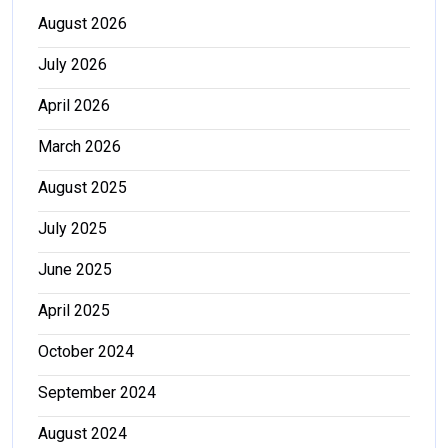
August 2026
July 2026
April 2026
March 2026
August 2025
July 2025
June 2025
April 2025
October 2024
September 2024
August 2024