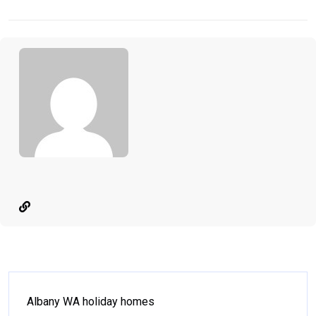
Albany WA holiday homes