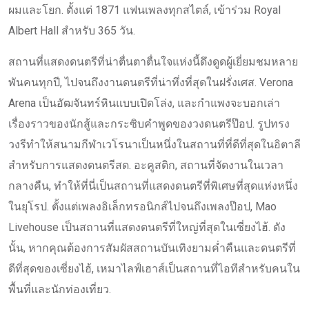
ผมและโยก. ตั้งแต่ 1871 แฟนเพลงทุกสไตล์, เข้าร่วม Royal
Albert Hall สำหรับ 365 วัน.
สถานที่แสดงดนตรีที่น่าตื่นตาตื่นใจแห่งนี้ดึงดูดผู้เยี่ยมชมหลาย
พันคนทุกปี, ไปจนถึงงานดนตรีที่น่าทึ่งที่สุดในฝรั่งเศส. Verona
Arena เป็นอัฒจันทร์หินแบบเปิดโล่ง, และกำแพงจะบอกเล่า
เรื่องราวของนักสู้และกระซิบคำพูดของวงดนตรีป๊อป. รูปทรง
วงรีทำให้สนามกีฬาเวโรนาเป็นหนึ่งในสถานที่ที่ดีที่สุดในอิตาลี
สำหรับการแสดงดนตรีสด. อะคูสติก, สถานที่จัดงานในเวลา
กลางคืน, ทำให้ที่นี่เป็นสถานที่แสดงดนตรีที่พิเศษที่สุดแห่งหนึ่ง
ในยุโรป. ตั้งแต่เพลงอิเล็กทรอนิกส์ไปจนถึงเพลงป๊อป, Mao
Livehouse เป็นสถานที่แสดงดนตรีที่ใหญ่ที่สุดในเซี่ยงไฮ้. ดัง
นั้น, หากคุณต้องการสัมผัสสถานบันเทิงยามค่ำคืนและดนตรีที่
ดีที่สุดของเซี่ยงไฮ้, เหมาไลฟ์เฮาส์เป็นสถานที่ไอทีสำหรับคนใน
พื้นที่และนักท่องเที่ยว.