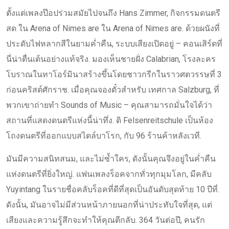
ตั้งแต่เพลงป๊อปร่วมสมัยไปจนถึง Hans Zimmer, กิจกรรมดนตรี
สด ใน Arena of Nimes are ใน Arena of Nimes are. ด้วยผนังที่
ประดับไฟหลากสีในยามค่ำคืน, ระบบเสียงเปิดอยู่ – คอนเสิร์ตที่
นี่น่าตื่นเต้นอย่างแท้จริง. มองเห็นชายฝั่ง Calabrian, โรงละคร
โบราณในทาโอร์มินาสร้างขึ้นโดยชาวกรีกในราวศตวรรษที่ 3
ก่อนคริสต์ศักราช. เมื่อคุณจองตั๋วสำหรับ เทศกาล Salzburg, ที่
พวกเขาถ่ายทำ Sounds of Music – คุณสามารถมั่นใจได้ว่า
สถานที่แสดงดนตรีแห่งนี้น่าทึ่ง. ดิ Felsenreitschule เป็นห้อง
โถงดนตรีที่ออกแบบสไตล์บาโรก, กับ 96 ร้านค้าหลังเวที.
มันมีความสนิทสนม, และไม่ซ้ำใคร, ดังนั้นคุณจึงอยู่ในค่ำคืน
แห่งดนตรีที่ยิ่งใหญ่. แฟนเพลงร็อคจากทั่วทุกมุมโลก, มีคลับ
Yuyintang ในรายชื่อคลับร็อคที่ดีที่สุดเป็นอันดับสุดท้าย 10 ปีที่.
ดังนั้น, มันอาจไม่มีส่วนหน้าภายนอกที่น่าประทับใจที่สุด, แต่
เสียงและความรู้สึกจะทำให้คุณตีกลับ. 364 วันต่อปี, คนรัก