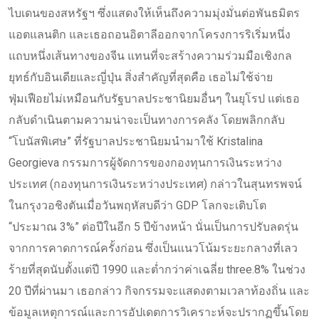
ไบเดนของสหรัฐฯ ซึ่งแสดงให้เห็นถึงความมุ่งมั่นต่อพันธมิตร
แอตแลนติก และเธอถอนอิตาลีออกจากโครงการริเริ่มหนึ่ง
แถบหนึ่งเส้นทางของจีน แทนที่จะสร้างความร่วมมือเชิงกล
ยุทธ์กับอินเดียและญี่ปุ่น สิ่งสำคัญที่สุดคือ เธอไม่ใช้จ่าย
ฟุ่มเฟือยไม่เหมือนกับรัฐบาลประชานิยมอื่นๆ ในยุโรป แต่เธอ
กลับดำเนินตามความน่าจะเป็นทางการคลัง โดยพลิกกลับ
“โบนัสพิเศษ” ที่รัฐบาลประชานิยมนำมาใช้ Kristalina
Georgieva กรรมการผู้จัดการของกองทุนการเงินระหว่าง
ประเทศ (กองทุนการเงินระหว่างประเทศ) กล่าวในสุนทรพจน์
ในกรุงวอชิงตันเมื่อวันพฤหัสบดีว่า GDP โลกจะเติบโต
“ประมาณ 3%” ต่อปีในอีก 5 ปีข้างหน้า นั่นเป็นการปรับลดรุ่น
จากการคาดการณ์ครั้งก่อน ซึ่งเป็นแนวโน้มระยะกลางที่เลว
ร้ายที่สุดนับตั้งแต่ปี 1990 และต่ำกว่าค่าเฉลี่ย three.8% ในช่วง
20 ปีที่ผ่านมา เธอกล่าว กิจกรรมจะแสดงตามเวลาท้องถิ่น และ
ข้อมูลเหตุการณ์และการอัปเดตการวิเคราะห์จะปรากฏขึ้นโดย