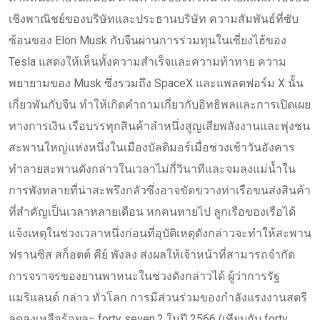
เชิงพาณิชย์ของบริษัทและประธานบริษัท ความสัมพันธ์ที่ซับ
ซ้อนของ Elon Musk กับจีนผ่านการร่วมทุนในเซี่ยงไฮ้ของ
Tesla แสดงให้เห็นทั้งความสำเร็จและความท้าทาย ความ
พยายามของ Musk ซึ่งรวมถึง SpaceX และแพลตฟอร์ม X นั้น
เกี่ยวพันกับจีน ทำให้เกิดคำถามเกี่ยวกับอิทธิพลและการเปิดเผย
ทางการเงิน เรือบรรทุกสินค้าลำหนึ่งสูญเสียพลังงานและพุ่งชน
สะพานใหญ่แห่งหนึ่งในเมืองบัลติมอร์เมื่อช่วงเช้าวันอังคาร
ทำลายสะพานดังกล่าวในเวลาไม่กี่วินาทีและจมลงแม่น้ำใน
การพังทลายที่น่าสะพรึงกลัวซึ่งอาจขัดขวางท่าเรือขนส่งสินค้า
ที่สำคัญเป็นเวลาหลายเดือน หกคนหายไป ลูกเรือของเรือได้
แจ้งเหตุในช่วงเวลาหนึ่งก่อนที่อุบัติเหตุดังกล่าวจะทำให้สะพาน
ฟรานซิส สก็อตต์ คีย์ พังลง ส่งผลให้เจ้าหน้าที่สามารถจำกัด
การจราจรของยานพาหนะในช่วงดังกล่าวได้ ผู้ว่าการรัฐ
แมริแลนด์ กล่าว ทั่วโลก การมีส่วนร่วมของกำลังแรงงานสตรี
ลดลงเหลือร้อยละ forty seven.2 ในปี 2566 (เทียบกับ forty