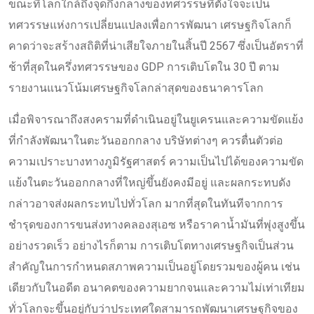
ขณะที่โลกใกล้ถึงจุดกึ่งกลางของทศวรรษที่ตั้งใจจะเป็น
ทศวรรษแห่งการเปลี่ยนแปลงเพื่อการพัฒนา เศรษฐกิจโลกก็
คาดว่าจะสร้างสถิติที่น่าเสียใจภายในสิ้นปี 2567 ซึ่งเป็นอัตราที่
ช้าที่สุดในครึ่งทศวรรษของ GDP การเติบโตใน 30 ปี ตาม
รายงานแนวโน้มเศรษฐกิจโลกล่าสุดของธนาคารโลก
เมื่อพิจารณาถึงสงครามที่ดำเนินอยู่ในยูเครนและความขัดแย้ง
ที่กำลังพัฒนาในตะวันออกกลาง บริษัทต่างๆ ควรตื่นตัวต่อ
ความเปราะบางทางภูมิรัฐศาสตร์ ความเป็นไปได้ของความขัด
แย้งในตะวันออกกลางที่ใหญ่ขึ้นยังคงมีอยู่ และผลกระทบดัง
กล่าวอาจส่งผลกระทบไปทั่วโลก มากที่สุดในทันทีจากการ
ชำรุดของการขนส่งทางคลองสุเอซ หรือราคาน้ำมันที่พุ่งสูงขึ้น
อย่างรวดเร็ว อย่างไรก็ตาม การเติบโตทางเศรษฐกิจเป็นส่วน
สำคัญในการกำหนดสภาพความเป็นอยู่โดยรวมของผู้คน เช่น
เดียวกับในอดีต อนาคตของความยากจนและความไม่เท่าเทียม
ทั่วโลกจะขึ้นอยู่กับว่าประเทศใดสามารถพัฒนาเศรษฐกิจของ