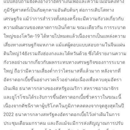
แบบสอบถามยังคงอ้างว่าอัตราเงินเฟ้อและความไม่มั่นคงทาง
ภูมิรัฐศาสตร์เป็นภัยคุกคามอันดับต้นๆ ต่อการเติบโตทาง
เศรษฐกิจ แม้ว่าการสำรวจทั้งสองครั้งจะมีความกังวลเกี่ยวกับ
ความผันผวนของตลาดการเงินก็ตาม ขณะเดียวกัน การระบาด
ใหญ่ของโควิด-19 ได้หายไปหมดแล้วเนื่องจากเป็นแหล่งความ
เสี่ยงทางเศรษฐกิจมหภาค แม้แต่ผู้ตอบแบบสอบถามในจีนแผ่น
ดินใหญ่14ยังรวมถึงฮ่องกงและไต้หวันด้วย ซึ่งได้รายงานความ
กังวลอย่างมากเกี่ยวกับผลกระทบทางเศรษฐกิจของการระบาด
ใหญ่ ถือว่ามีความเสี่ยงต่ำกว่าไตรมาสที่แล้วมาก หลังจากที่
อัตราดอกเบี้ยขึ้นอย่างรวดเร็วอย่างต่อเนื่องเพื่อควบคุมอัตรา
เงินเฟ้อ ธนาคารกลางของสหรัฐอเมริกา สหราชอาณาจักร
และยูโรโซนได้ระงับการขึ้นอัตราดอกเบี้ยชั่วคราวในขณะนี้
เนื่องจากดัชนีราคาผู้บริโภคในภูมิภาคลดลงจากจุดสูงสุดในปี
2022 ธนาคารกลางสหรัฐคงอัตราดอกเบี้ยไว้เท่าเดิมในการ
ประชุมเดือนมกราคม และถึงแม้จะมีการส่งสัญญาณการปรับ