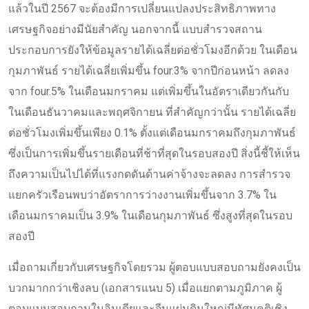
แล้วในปี 2567 จะต้องมีการเปลี่ยนแปลงประสิทธิภาพทาง
เศรษฐกิจอย่างมีนัยสำคัญ นอกจากนี้ แบบสำรวจสถาน
ประกอบการยังให้ข้อมูลรายได้เฉลี่ยต่อชั่วโมงอีกด้วย ในเดือน
กุมภาพันธ์ รายได้เฉลี่ยเพิ่มขึ้น four.3% จากปีก่อนหน้า ลดลง
จาก four.5% ในเดือนมกราคม แต่เพิ่มขึ้นในอัตราเดียวกันกับ
ในเดือนธันวาคมและพฤศจิกายน ที่สำคัญกว่านั้น รายได้เฉลี่ย
ต่อชั่วโมงเพิ่มขึ้นเพียง 0.1% ตั้งแต่เดือนมกราคมถึงกุมภาพันธ์
ซึ่งเป็นการเพิ่มขึ้นรายเดือนที่ช้าที่สุดในรอบสองปี สิ่งนี้ชี้ให้เห็น
ถึงความเป็นไปได้ที่แรงกดดันด้านค่าจ้างจะลดลง การสำรวจ
แยกครัวเรือนพบว่าอัตราการว่างงานเพิ่มขึ้นจาก 3.7% ใน
เดือนมกราคมเป็น 3.9% ในเดือนกุมภาพันธ์ ซึ่งสูงที่สุดในรอบ
สองปี
เมื่อถามเกี่ยวกับเศรษฐกิจโดยรวม ผู้ตอบแบบสอบถามยังคงเป็น
บวกมากกว่าเชิงลบ (เอกสารแนบ 5) เมื่อแยกตามภูมิภาค ผู้
ตอบแบบสอบถามในอินเดียและจีนแผ่นดินใหญ่มีทัศนคติเชิง