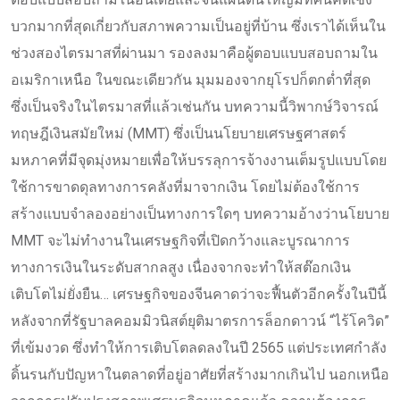
บวกมากที่สุดเกี่ยวกับสภาพความเป็นอยู่ที่บ้าน ซึ่งเราได้เห็นใน
ช่วงสองไตรมาสที่ผ่านมา รองลงมาคือผู้ตอบแบบสอบถามใน
อเมริกาเหนือ ในขณะเดียวกัน มุมมองจากยุโรปก็ตกต่ำที่สุด
ซึ่งเป็นจริงในไตรมาสที่แล้วเช่นกัน บทความนี้วิพากษ์วิจารณ์
ทฤษฎีเงินสมัยใหม่ (MMT) ซึ่งเป็นนโยบายเศรษฐศาสตร์
มหภาคที่มีจุดมุ่งหมายเพื่อให้บรรลุการจ้างงานเต็มรูปแบบโดย
ใช้การขาดดุลทางการคลังที่มาจากเงิน โดยไม่ต้องใช้การ
สร้างแบบจำลองอย่างเป็นทางการใดๆ บทความอ้างว่านโยบาย
MMT จะไม่ทำงานในเศรษฐกิจที่เปิดกว้างและบูรณาการ
ทางการเงินในระดับสากลสูง เนื่องจากจะทำให้สต๊อกเงิน
เติบโตไม่ยั่งยืน… เศรษฐกิจของจีนคาดว่าจะฟื้นตัวอีกครั้งในปีนี้
หลังจากที่รัฐบาลคอมมิวนิสต์ยุติมาตรการล็อกดาวน์ “ไร้โควิด”
ที่เข้มงวด ซึ่งทำให้การเติบโตลดลงในปี 2565 แต่ประเทศกำลัง
ดิ้นรนกับปัญหาในตลาดที่อยู่อาศัยที่สร้างมากเกินไป นอกเหนือ