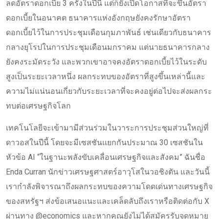
ลดอัตราดอกเบี้ย 3 ครั้งในปีนี้ แต่ก็ยังเปิดโอกาสที่จะขึ้นอัตรา
ดอกเบี้ยในอนาคต ธนาคารแห่งอังกฤษยังคงรักษาอัตรา
ดอกเบี้ยไว้ในการประชุมเดือนกุมภาพันธ์ เช่นเดียวกับธนาคาร
กลางยุโรปในการประชุมเดือนมกราคม แต่นายธนาคารกลาง
ยังคงระมัดระวัง และพวกเขาอาจคงอัตราดอกเบี้ยไว้ในระดับ
สูงเป็นระยะเวลาหนึ่ง ผลกระทบของอัตราที่สูงขึ้นเหล่านี้และ
ความไม่แน่นอนเกี่ยวกับระยะเวลาที่จะคงอยู่ต่อไปจะส่งผลกระ
ทบต่อเศรษฐกิจโลก
เทคโนโลยีจะเข้ามามีส่วนร่วมในวาระการประชุมส่วนใหญ่ที่
ดาวอสในปีนี้ โดยจะมีเซสชันแยกกันประมาณ 30 เซสชันใน
หัวข้อ AI “ในฐานะพลังขับเคลื่อนเศรษฐกิจและสังคม” ฉันชื่อ
Enda Curran นักข่าวเศรษฐศาสตร์อาวุโสในวอชิงตัน และวันนี้
เรากำลังพิจารณาถึงผลกระทบของความโดดเด่นทางเศรษฐกิจ
ของสหรัฐฯ ส่งข้อเสนอแนะและเคล็ดลับถึงเราหรือติดต่อกับ X
ผ่านทาง @economics และหากคุณยังไม่ได้สมัครรับจดหมาย