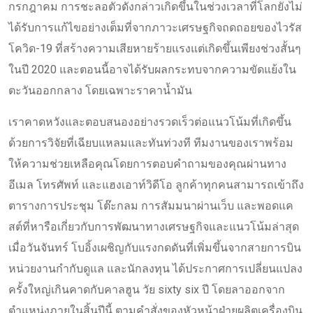
กรกฎาคม การชะลอตัวดังกล่าวเกิดขึ้นในช่วงเวลาที่โลกยังไม่
ได้รับการแก้ไขอย่างเต็มที่จากภาวะเศรษฐกิจถดถอยของไวรัส
โควิด-19 ที่สร้างความเสียหายร้ายแรงแต่เกิดขึ้นเพียงช่วงสั้นๆ
ในปี 2020 และตอนนี้อาจได้รับผลกระทบจากความขัดแย้งใน
ตะวันออกกลาง โดยเฉพาะราคาน้ำมัน
เราคาดหวังและตอบสนองอย่างรวดเร็วต่อแนวโน้มที่เกิดขึ้น
ด้วยการวิจัยที่เฉียบแหลมและทันท่วงที ทีมงานของเราพร้อม
ให้ความช่วยเหลือคุณโดยการตอบคำถามของคุณผ่านทาง
อีเมล โทรศัพท์ และแฮงเอาท์วิดีโอ ลูกค้าทุกคนสามารถเข้าถึง
ตารางการประชุม โต๊ะกลม การสัมมนาผ่านเว็บ และพอดแค
สต์ที่หารือเกี่ยวกับการพัฒนาทางเศรษฐกิจและแนวโน้มล่าสุด
เมื่อวันจันทร์ โบอิ้งเผชิญกับแรงกดดันที่เพิ่มขึ้นจากสายการบิน
หน่วยงานกำกับดูแล และนักลงทุน ได้ประกาศการเปลี่ยนแปลง
ครั้งใหญ่เกินคาดกับคาลฮูน วัย sixty six ปี โดยลาออกจาก
ตำแหน่งภายในสิ้นปีนี้ ตามคำสั่งของหัวหน้าฝ่ายผลิตเครื่องบิน