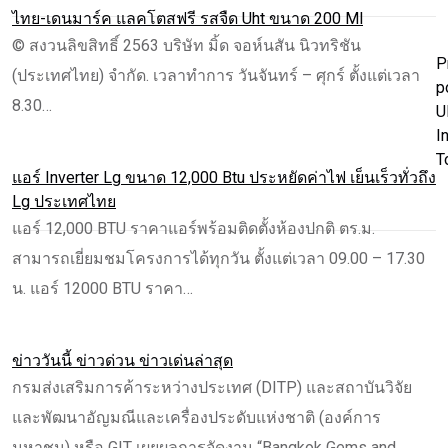
ไทย-เดนมาร์ค แลคโตสฟรี รสจืด Uht ขนาด 200 Ml
© สงวนลิขสิทธิ์ 2563 บริษัท มิ้ด จอห์นสัน นิวทริชัน
P
(ประเทศไทย) จำกัด. เวลาทำการ วันจันทร์ – ศุกร์ ตั้งแต่เวลา
p
8.30…
U
I
T
แอร์ Inverter Lg ขนาด 12,000 Btu ประหยัดค่าไฟ เย็นเร็วทั่วถึง
Lg ประเทศไทย
แอร์ 12,000 BTU ราคาแอร์พร้อมติดตั้งห้องปกติ ตร.ม.
สามารถเยี่ยมชมโครงการได้ทุกวัน ตั้งแต่เวลา 09.00 – 17.30
น. แอร์ 12000 BTU ราคา…
ข่าววันนี้ ข่าวด่วน ข่าวเด่นล่าสุด
กรมส่งเสริมการค้าระหว่างประเทศ (DITP) และสถาบันวิจัย
และพัฒนาอัญมณีและเครื่องประดับแห่งชาติ (องค์การ
มหาชน) หรือ GIT เผยผลการจัดงาน “Bangkok Gems and