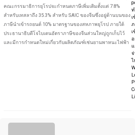
p
คณะกรรมาธิการยุโรปจะกำหนดภาษีเพิ่มเติมตั้งแต่ 7.8%
ท
สำหรับเทสลาถึง 35.3% สำหรับ SAIC ของจีนซึ่งอยู่ด้านบนของ
เ
ภาษีนำเข้ารถยนต์ 10% มาตรฐานของสหภาพยุโรป ภายใต้
ภ
เ
ประธานาธิบดีโจไบเดนอัตราภาษีของจีนส่วนใหญ่ถูกเก็บไว้
อ
และมีการกำหนดใหม่เกี่ยวกับผลิตภัณฑ์เช่นยานพาหนะไฟฟ้า
แ
จ
ไ
W
L
P
C
L